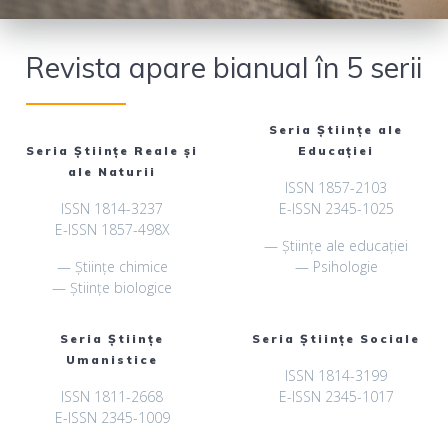
Revista apare bianual în 5 serii
Seria Ştiinţe ale
Seria Ştiinţe Reale şi
Educaţiei
ale Naturii
ISSN 1857-2103
ISSN 1814-3237
E-ISSN 2345-1025
E-ISSN 1857-498X
— Științe ale educației
— Științe chimice
— Psihologie
— Științe biologice
Seria Ştiinţe
Seria Ştiinţe Sociale
Umanistice
ISSN 1814-3199
ISSN 1811-2668
E-ISSN 2345-1017
E-ISSN 2345-1009