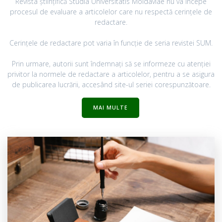
Revista științifică Studia Universitatis Moldaviae nu va începe
procesul de evaluare a articolelor care nu respectă cerințele de
redactare.
Cerințele de redactare pot varia în funcție de seria revistei SUM.
Prin urmare, autorii sunt îndemnați să se informeze cu atenției
privitor la normele de redactare a articolelor, pentru a se asigura
de publicarea lucrării, accesând site-ul seriei corespunzătoare.
MAI MULTE