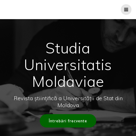
Skip
to
content
Studia
Universitatis
Moldaviae
Revista ştiinţifică a Universităţii de Stat din
Moldova
Întrebări frecvente