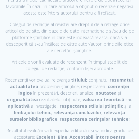
favorabile. În cazul în care articolul a obținut o recenzie negativă
acesta este întors autorului pentru a fi refăcut.
Colegiul de redacție al revistei are dreptul de a retrage orice
articol de pe site, din bazele de date internaționale și/sau de pe
platforme științifice în care este indexată revista, dacă s-a
descoperit că s-au încălcat de către autor/autori principiile etice
ale cercetării științifice.
Articolele vor fi evaluate de recenzenți în timpul stabilit de
colegiul de redacție, conform fișei aprobate.
Recenzenții vor evalua: relevanța
titlului;
conținutul
rezumatul
;
actualitatea
problemei științifice; respectarea
coerenței
logice
în prezentări, descrieri, analize;
noutatea
și
originalitatea
rezultatelor obţinute;
valoarea teoretică
sau
aplicativă
a investigației;
respectarea stilului științific
și a
limbajului tehnic
;
relevanța concluziilor
;
relevanța
surselor bibliografice
;
r
espectarea cerinţelor tehnice;
Rezultatul evaluării va fi expedia editorului și va indica gradul de
acceptare:
Excelent
,
Bine
,
Acceptabil
,
Întors pentru