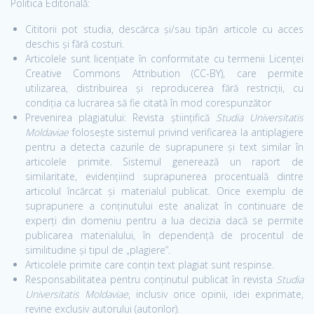
Politica Editorială:
Cititorii pot studia, descărca și/sau tipări articole cu acces
deschis și fără costuri.
Articolele sunt licențiate în conformitate cu termenii Licenței
Creative Commons Attribution (CC-BY), care permite
utilizarea, distribuirea și reproducerea fără restricții, cu
condiția ca lucrarea să fie citată în mod corespunzător
Prevenirea plagiatului: Revista științifică
Studia Universitatis
Moldaviae
folosește sistemul privind verificarea la antiplagiere
pentru a detecta cazurile de suprapunere și text similar în
articolele primite. Sistemul generează un raport de
similaritate, evidențiind suprapunerea procentuală dintre
articolul încărcat și materialul publicat. Orice exemplu de
suprapunere a conținutului este analizat în continuare de
experți din domeniu pentru a lua decizia dacă se permite
publicarea materialului, în dependență de procentul de
similitudine și tipul de „plagiere”.
Articolele primite care conțin text plagiat sunt respinse.
Responsabilitatea pentru conținutul publicat în revista
Studia
Universitatis Moldaviae
, inclusiv orice opinii, idei exprimate,
revine exclusiv autorului (autorilor).