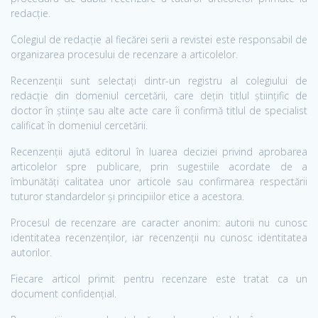
redacție.
Colegiul de redacție al fiecărei serii a revistei este responsabil de
organizarea procesului de recenzare a articolelor.
Recenzenții sunt selectați dintr-un registru al colegiului de
redacție din domeniul cercetării, care dețin titlul științific de
doctor în științe sau alte acte care îi confirmă titlul de specialist
calificat în domeniul cercetării.
Recenzenții ajută editorul în luarea deciziei privind aprobarea
articolelor spre publicare, prin sugestiile acordate de a
îmbunătăți calitatea unor articole sau confirmarea respectării
tuturor standardelor și principiilor etice a acestora.
Procesul de recenzare are caracter anonim: autorii nu cunosc
identitatea recenzenților, iar recenzenții nu cunosc identitatea
autorilor.
Fiecare articol primit pentru recenzare este tratat ca un
document confidențial.