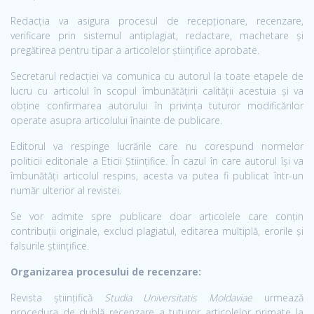
Redacția va asigura procesul de recepționare, recenzare,
verificare prin sistemul antiplagiat, redactare, machetare și
pregătirea pentru tipar a articolelor științifice aprobate.
Secretarul redacției va comunica cu autorul la toate etapele de
lucru cu articolul în scopul îmbunătățirii calității acestuia și va
obține confirmarea autorului în privința tuturor modificărilor
operate asupra articolului înainte de publicare.
Editorul va respinge lucrările care nu corespund normelor
politicii editoriale a Eticii Științifice. În cazul în care autorul își va
îmbunătăți articolul respins, acesta va putea fi publicat într-un
număr ulterior al revistei.
Se vor admite spre publicare doar articolele care conțin
contribuții originale, exclud plagiatul, editarea multiplă, erorile și
falsurile științifice.
Organizarea procesului de recenzare:
Revista științifică
Studia Universitatis Moldaviae
urmează
procedura de dublă recenzare a tuturor articolelor primate la